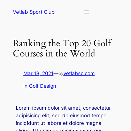
cklink panel
Vetlab Sport Club
cklink panel
klink paketleri
Ranking the Top 20 Golf
cklink
Courses in the World
cklink
Mar 18, 2021
—
vetlabsc.com
cklink
by
in
Golf Design
cklink
cklink
Lorem ipsum dolor sit amet, consectetur
cklink panel
adipisicing elit, sed do eiusmod tempor
incididunt ut labore et dolore magna
cklink panel
aliqua. Ut enim ad minim veniam qui