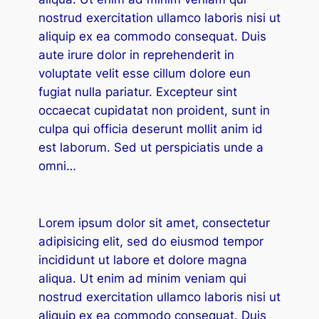
cklink panel
nostrud exercitation ullamco laboris nisi ut
aliquip ex ea commodo consequat. Duis
cklink panel
aute irure dolor in reprehenderit in
voluptate velit esse cillum dolore eun
cklink panel
fugiat nulla pariatur. Excepteur sint
cklink panel
occaecat cupidatat non proident, sunt in
culpa qui officia deserunt mollit anim id
cklink panel
est laborum. Sed ut perspiciatis unde a
cklink panel
omni…
cklink Panel
Lorem ipsum dolor sit amet, consectetur
cklink panel
adipisicing elit, sed do eiusmod tempor
klink giriş
incididunt ut labore et dolore magna
aliqua. Ut enim ad minim veniam qui
cklink panel
nostrud exercitation ullamco laboris nisi ut
aliquip ex ea commodo consequat. Duis
cklink Panel