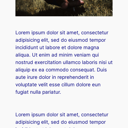
cklink panel
cklink panel
cklink panel
Lorem ipsum dolor sit amet, consectetur
cklink panel
adipisicing elit, sed do eiusmod tempor
incididunt ut labore et dolore magna
cklink panel
aliqua. Ut enim ad minim veniam qui
cklink panel
nostrud exercitation ullamco laboris nisi ut
aliquip ex ea commodo consequat. Duis
cklink panel
aute irure dolor in reprehenderit in
voluptate velit esse cillum dolore eun
cklink panel
fugiat nulla pariatur.
cklink panel
cklink panel
Lorem ipsum dolor sit amet, consectetur
adipisicing elit, sed do eiusmod tempor
cklink panel