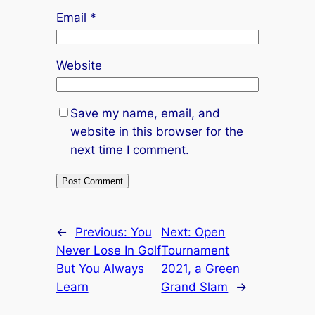
Email
*
cklink
cklink
Website
cklink panel
cklink panel
Save my name, email, and
website in this browser for the
cklink
next time I comment.
cklink
y Hacklink
cklink
←
Previous:
You
Next:
Open
Never Lose In Golf
Tournament
cklink
But You Always
2021, a Green
Learn
Grand Slam
→
klink satın al