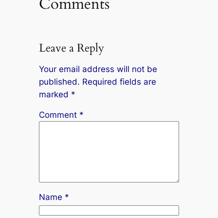
Comments
cklink Panel
cklink
cklink Panel
Leave a Reply
cklink Panel
Your email address will not be
published.
Required fields are
sal Oku
marked
*
cklink
Comment
*
cklink panel
cklink panel
cklink panel
cklink Panel
Name
*
cklink