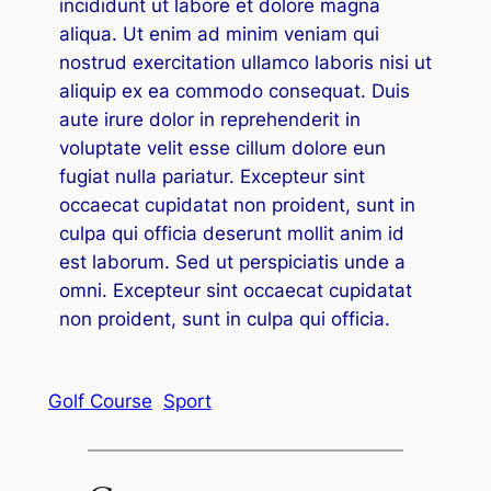
incididunt ut labore et dolore magna
cklink panel
aliqua. Ut enim ad minim veniam qui
nostrud exercitation ullamco laboris nisi ut
cklink panel
aliquip ex ea commodo consequat. Duis
cklink panel
aute irure dolor in reprehenderit in
voluptate velit esse cillum dolore eun
cklink panel
fugiat nulla pariatur. Excepteur sint
occaecat cupidatat non proident, sunt in
cklink Panel
culpa qui officia deserunt mollit anim id
uminati
est laborum. Sed ut perspiciatis unde a
omni. Excepteur sint occaecat cupidatat
cklink
non proident, sunt in culpa qui officia.
cklink Panel
cklink
Golf Course
Sport
cklink panel