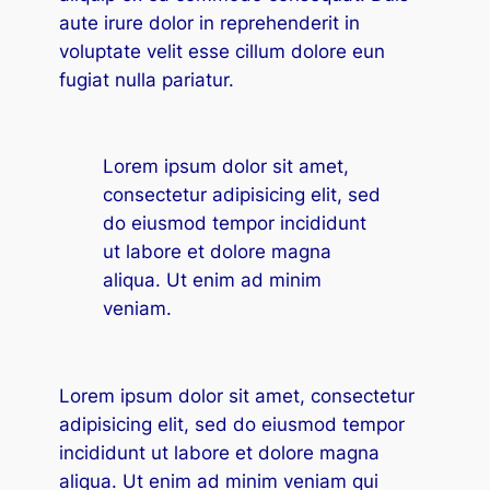
aute irure dolor in reprehenderit in
cklink panel
voluptate velit esse cillum dolore eun
fugiat nulla pariatur.
cklink panel
cklink panel
Lorem ipsum dolor sit amet,
cklink Panel
consectetur adipisicing elit, sed
do eiusmod tempor incididunt
cklink panel
ut labore et dolore magna
cklink panel
aliqua. Ut enim ad minim
veniam.
cklink Panel
cklink Panel
Lorem ipsum dolor sit amet, consectetur
cklink panel
adipisicing elit, sed do eiusmod tempor
incididunt ut labore et dolore magna
cklink panel
aliqua. Ut enim ad minim veniam qui